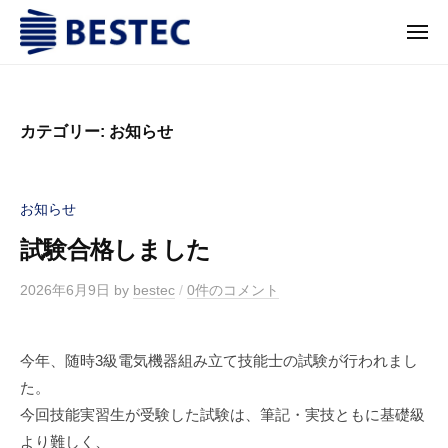
株
コ
ー
式
メ
ン
ニ
会
ュ
テ
株
富
ー
社
ン
式
山
ベ
ツ
に
会
ス
カテゴリー:
お知らせ
へ
あ
テ
社
る
ス
ッ
ベ
銅
ク
キ
お知らせ
ス
の
ッ
テ
試験合格しました
巻
プ
ッ
線
2026年6月9日
by
bestec
/
0件のコメント
ク
を
コ
ア
今年、随時3級電気機器組み立て技能士の試験が行われまし
技
た。
術
今回技能実習生が受験した試験は、筆記・実技ともに基礎級
と
より難しく、
し