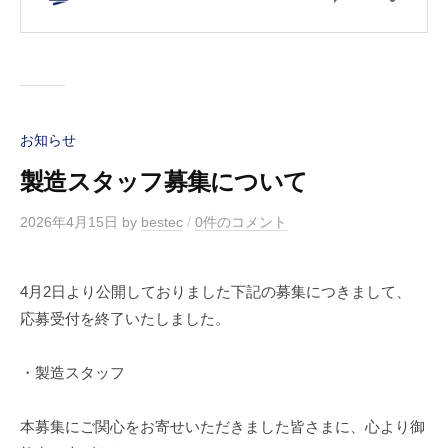
社
を
目
指
し
て
お知らせ
い
製造スタッフ募集について
ま
す
2026年4月15日
by
bestec
/
0件のコメント
。
4月2日より公開しておりました下記の募集につきまして、
応募受付を終了いたしました。
・製造スタッフ
本募集にご関心をお寄せいただきました皆さまに、心より御