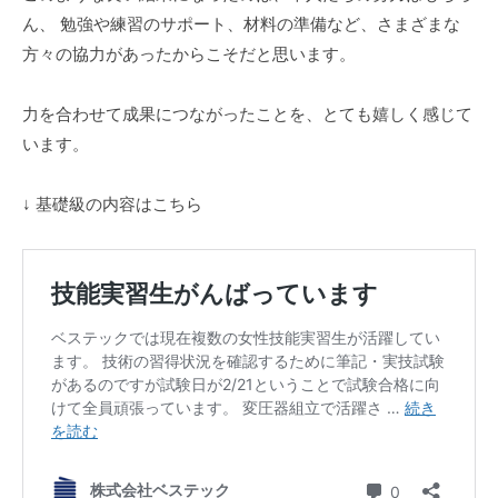
・
ん、 勉強や練習のサポート、材料の準備など、さまざまな
地
方々の協力があったからこそだと思います。
域
・
働
力を合わせて成果につながったことを、とても嬉しく感じて
く
います。
仲
間
↓ 基礎級の内容はこちら
に
と
っ
て
価
値
の
あ
る
会