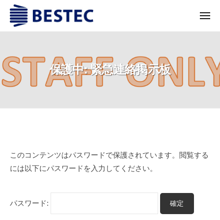
株
コ
ー
式
メ
ン
ニ
会
ュ
テ
株
富
ー
社
ン
式
山
ベ
ツ
に
会
ス
保護中: 緊急連絡掲示板
へ
あ
テ
社
る
ス
ッ
ベ
銅
ク
キ
ス
の
ッ
テ
巻
プ
ッ
線
保
ク
を
このコンテンツはパスワードで保護されています。閲覧する
護
コ
には以下にパスワードを入力してください。
ア
中:
技
緊
術
パスワード:
と
急
し