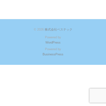
連
た
会
絡
社
掲
で
す
© 2026
株式会社ベステック
示
。
Powered by
板
企
WordPress
業
Powered by
2026
永
BusinessPress
年
続
4
の
月
た
7
め
日
に
by
お
bestec
客
様