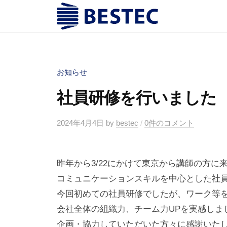
株
コ
式
ン
会
株
テ
富
社
ン
山
式
ベ
に
ツ
会
お知らせ
ス
あ
へ
社
テ
社員研修を行いました
る
ス
ッ
ベ
銅
キ
ク
ス
2024年4月4日
by
bestec
/
0件のコメント
の
ッ
テ
巻
プ
ッ
線
昨年から3/22にかけて東京から講師の方に
ク
を
コミュニケーションスキルを中心とした社
コ
今回初めての社員研修でしたが、ワーク等
ア
会社全体の組織力、チーム力UPを実感しま
技
企画・協力していただいた方々に感謝いた