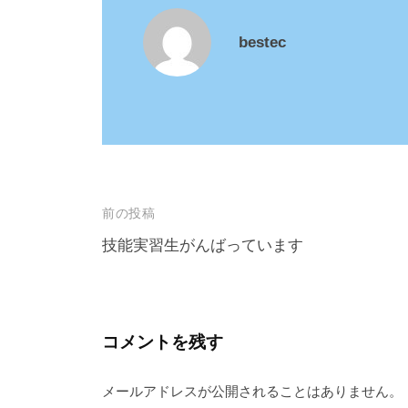
て
価
bestec
値
の
あ
る
会
社
投
前の投稿
を
目
稿
技能実習生がんばっています
指
ナ
し
ビ
て
ゲ
コメントを残す
い
ー
ま
メールアドレスが公開されることはありません。
シ
す