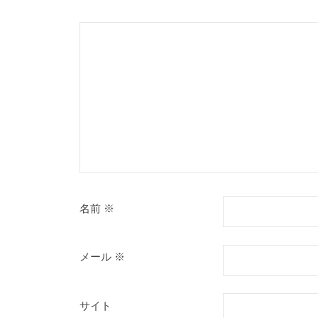
ョ
。
ン
名前
※
メール
※
サイト