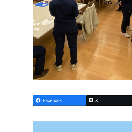
に
お
客
様
・
地
域
・
働
く
仲
間
Facebook
X
に
と
っ