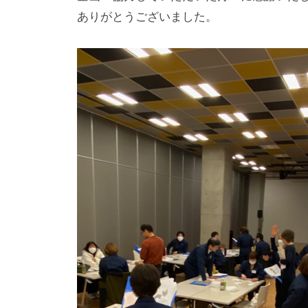
術
ありがとうございました。
と
し
た
会
社
で
す
。
企
業
永
続
の
た
め